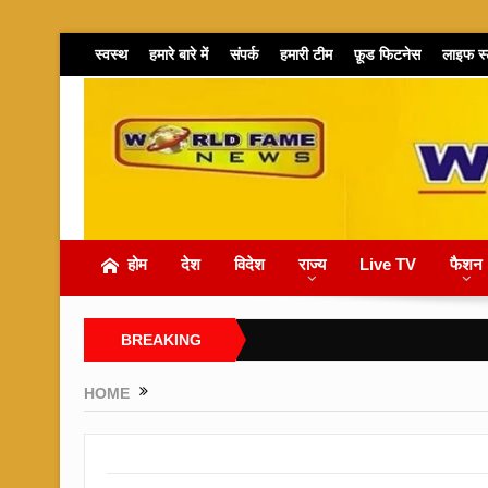
स्वस्थ
हमारे बारे में
संपर्क
हमारी टीम
फ़ूड फिटनेस
लाइफ स
होम
देश
विदेश
राज्य
Live TV
फैशन
BREAKING
NEWS
HOME