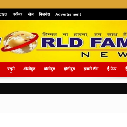
्टाइल
करियर
खेल
बिज़नेस
Advertisment
स्त्री
ऑलीवुड
बॉलीवुड
हॉलीवुड
हमारी टीम
ई-पेपर
ई