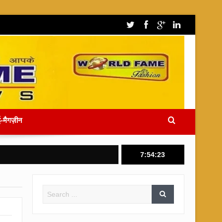
-मैगज़ीन
7:54:24