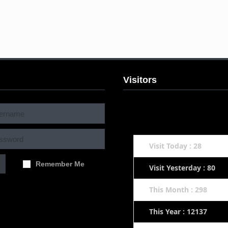
Visitors
Visit Today : 28
Remember Me
Visit Yesterday : 80
This Month : 298
This Year : 12137