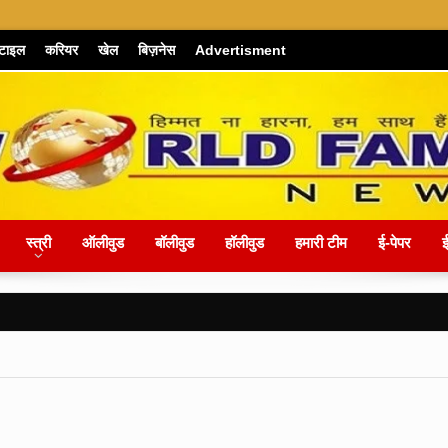
्टाइल
करियर
खेल
बिज़नेस
Advertisment
स्त्री
ऑलीवुड
बॉलीवुड
हॉलीवुड
हमारी टीम
ई-पेपर
ई