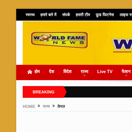
स्वस्थ
हमारे बारे में
संपर्क
हमारी टीम
फ़ूड फिटनेस
लाइफ स
होम
देश
विदेश
राज्य
Live TV
फैशन
BREAKING
NEWS
HOME
राज्य
केरल