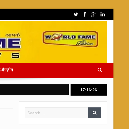
-मैगज़ीन
17:16:26