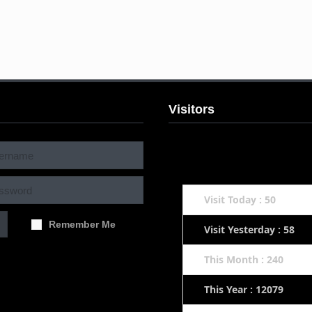
Visitors
Visit Today : 50
Remember Me
Visit Yesterday : 58
This Month : 240
This Year : 12079