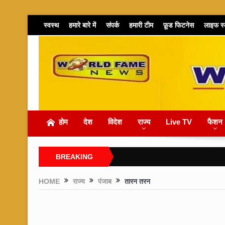
स्वस्थ
हमारे बारे में
संपर्क
हमारी टीम
फ़ूड फिटनेस
लाइफ स
होम
देश
विदेश
राज्य
Live TV
फैशन
BREAKING
NEWS
HOME
राज्य
पंजाब
तारन तरन