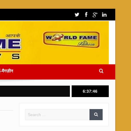
-मैगज़ीन
6:37:46