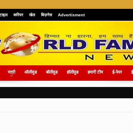
्टाइल
करियर
खेल
बिज़नेस
Advertisment
स्त्री
ऑलीवुड
बॉलीवुड
हॉलीवुड
हमारी टीम
ई-पेपर
ई