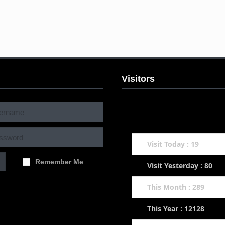
Visitors
Visit Today : 19
Remember Me
Visit Yesterday : 80
This Month : 289
This Year : 12128